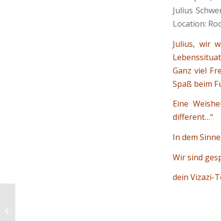
Julius Schwe
Location: Roo
Julius, wir
Lebenssituat
Ganz viel Fr
Spaß beim Fu
Eine Weishe
different…“
In dem Sinne,
Wir sind ges
dein Vizazi-
„RUN FOR A REASON“ Nairobi
Marathon 2018