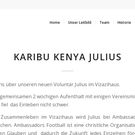
Home
Unser Leitbild
Team
Historie
KARIBU KENYA JULIUS
ns über unseren neuen Voluntär Julius im Vizazihaus.
gemeinsamen 2 wöchigen Aufenthalt mit einigen Vereinsmi
fiel das Einleben nicht schwer.
usammenleben im Vizazihaus wird Julius bei Ambassad
hen. Ambassadors Football ist eine christliche Organisati
den Glauben und dadurch die Zukunft jedes Einzelnen för