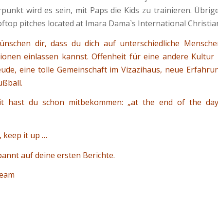
rpunkt wird es sein, mit Paps die Kids zu trainieren. Übrige
ftop pitches located at Imara Dama`s International Christia
 wünschen dir, dass du dich auf unterschiedliche Mensch
ionen einlassen kannst. Offenheit für eine andere Kultur
eude, eine tolle Gemeinschaft im Vizazihaus, neue Erfahru
ßball.
it hast du schon mitbekommen: „at the end of the da
 keep it up …
pannt auf deine ersten Berichte.
Team