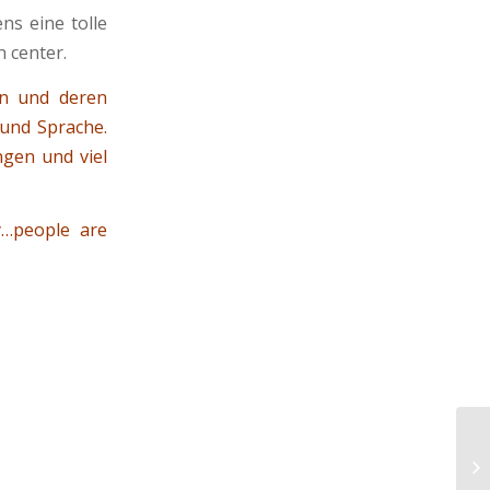
ns eine tolle
n center.
en und deren
 und Sprache.
ngen und viel
y…people are
Wä
Vi